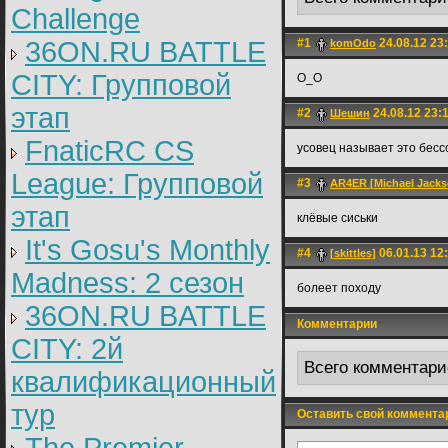
Challenge
36ON.RU BATTLE
#1
24.08.12 23
komOdo
CITY: Групповой
O_O
этап
#2
24.08.12 23:
Шешин
FnaticRC CS
усовец называет это бесс
League: Групповой
#3
AR4ER [Michael Jackso
этап
клёвые сиськи
It's Gosu's Monthly
#4
06.01.13 12
[skittles]
Madness: 2 сезон
болеет походу
36ON.RU BATTLE
Комментарии
CITY: 2й
Всего комментари
квалификационный
тур
Оставить свой коммента