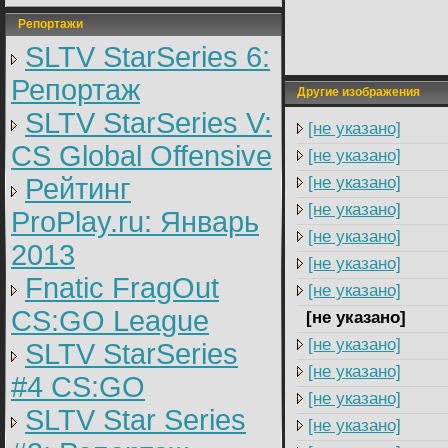
Репортажи
SLTV StarSeries 6:
Репортаж
Другие изображения
SLTV StarSeries V:
[не указано]
CS Global Offensive
[не указано]
Рейтинг
[не указано]
[не указано]
ProPlay.ru: Январь
[не указано]
2013
[не указано]
Fnatic FragOut
[не указано]
CS:GO League
[не указано]
[не указано]
SLTV StarSeries
[не указано]
#4 CS:GO
[не указано]
SLTV Star Series
[не указано]