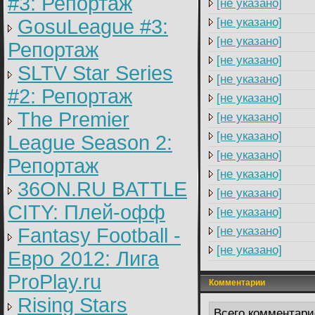
#3: Репортаж
[не указано]
GosuLeague #3:
[не указано]
[не указано]
Репортаж
[не указано]
SLTV Star Series
[не указано]
#2: Репортаж
[не указано]
The Premier
[не указано]
[не указано]
League Season 2:
[не указано]
Репортаж
[не указано]
36ON.RU BATTLE
[не указано]
CITY: Плей-офф
[не указано]
Fantasy Football -
[не указано]
[не указано]
Евро 2012: Лига
ProPlay.ru
Комментарии
Rising Stars
Всего комментари