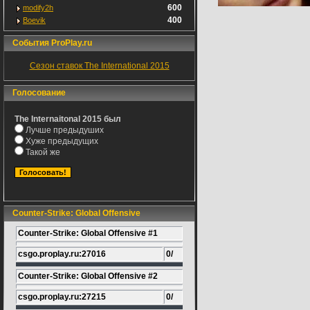
600
modify2h
400
Boevik
События ProPlay.ru
Сезон ставок The International 2015
Голосование
The Internaitonal 2015 был
Лучше предыдуших
Хуже предыдущих
Такой же
Counter-Strike: Global Offensive
Counter-Strike: Global Offensive #1
csgo.proplay.ru:27016
0/
Counter-Strike: Global Offensive #2
csgo.proplay.ru:27215
0/