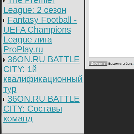
The Premier
League: 2 cезон
Fantasy Football -
UEFA Champions
League лига
ProPlay.ru
36ON.RU BATTLE
Вы должны быть
CITY: 1й
квалификационный
тур
36ON.RU BATTLE
CITY: Составы
команд