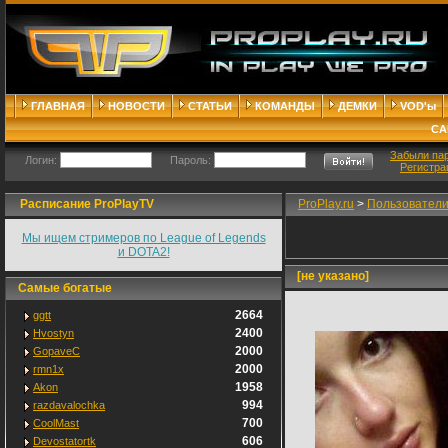
ГЛАВНАЯ
НОВОСТИ
СТАТЬИ
КОМАНДЫ
ДЕМКИ
VOD'ы
СА
Забыли па
Логин:
Пароль:
Регистра
Расписание ProPlayTV
ProPlay.ru
>
Пользовател
Мы ищем стримеров по League of Legends
и DOTA2!
[не указано]
Самые богатые
2664
ggtt
2400
Hvostyn
2000
GopaveC
2000
rmn1x
1958
Akon
994
razdavalochka
700
CoolMast
606
Devostatortk