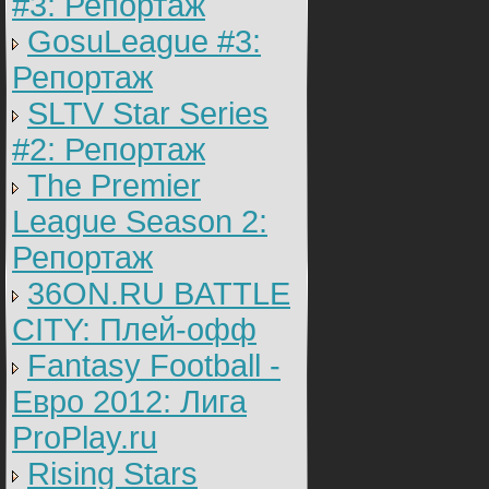
#3: Репортаж
GosuLeague #3:
Репортаж
SLTV Star Series
#2: Репортаж
The Premier
League Season 2:
Репортаж
36ON.RU BATTLE
CITY: Плей-офф
Fantasy Football -
Евро 2012: Лига
ProPlay.ru
Rising Stars