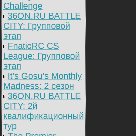
Challenge
36ON.RU BATTLE
CITY: Групповой
этап
FnaticRC CS
League: Групповой
этап
It's Gosu's Monthly
Madness: 2 сезон
36ON.RU BATTLE
CITY: 2й
квалификационный
тур