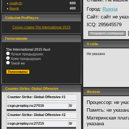
600
modify2h
400
Город:
Russia
Boevik
Сайт:
сайт не указ
События ProPlay.ru
ICQ:
295645579
Сезон ставок The International 2015
Голосование
О себе
The Internaitonal 2015 был
Не указано
Лучше предыдуших
Хуже предыдущих
Такой же
Counter-Strike: Global Offensive
Железо
Counter-Strike: Global Offensive #1
Процессор:
не ука
csgo.proplay.ru:27016
0/
Память:
не указан
Counter-Strike: Global Offensive #2
Материнская плат
указана
csgo.proplay.ru:27215
0/