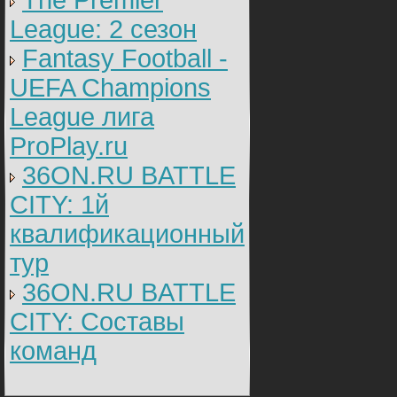
The Premier
League: 2 cезон
Fantasy Football -
UEFA Champions
League лига
ProPlay.ru
36ON.RU BATTLE
CITY: 1й
квалификационный
тур
36ON.RU BATTLE
CITY: Составы
команд