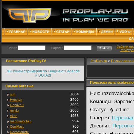
ГЛАВНАЯ
НОВОСТИ
СТАТЬИ
КОМАНДЫ
ДЕМКИ
VOD'ы
СА
Забыли па
Логин:
Пароль:
Регистра
Расписание ProPlayTV
ProPlay.ru
>
Пользовател
Мы ищем стримеров по League of Legends
и DOTA2!
Пользователь razdavalo
Самые богатые
Ник:
razdavalochk
2664
ggtt
2400
Hvostyn
Команды:
Зарегис
2000
GopaveC
Статус:
offline
2000
rmn1x
1958
Akon
Галерея:
Персонал
994
razdavalochka
Дневник:
Персона
700
CoolMast
606
Devostatortk
Ставки:
На вашем