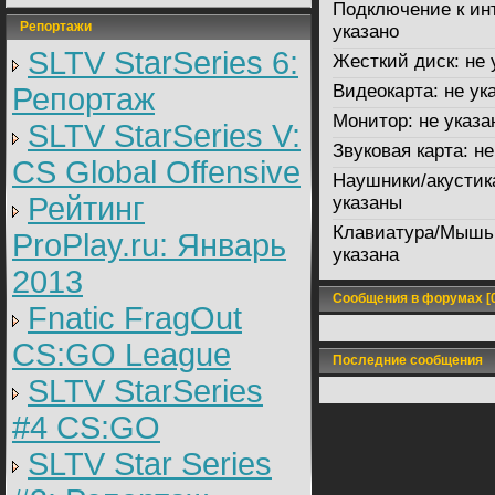
Подключение к ин
Репортажи
указано
SLTV StarSeries 6:
Жесткий диск:
не 
Видеокарта:
не ук
Репортаж
Монитор:
не указа
SLTV StarSeries V:
Звуковая карта:
не
CS Global Offensive
Наушники/акустик
Рейтинг
указаны
Клавиатура/Мышь
ProPlay.ru: Январь
указана
2013
Сообщения в форумах [0
Fnatic FragOut
CS:GO League
Последние сообщения
SLTV StarSeries
#4 CS:GO
SLTV Star Series